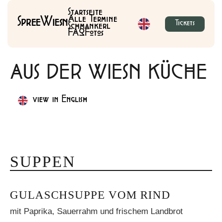
Startseite
Alle Termine
SpreeWiesn
Tickets
Schmankerl
FAQ
Fotos
AUS DER WIESN KÜCHE
view in English
SUPPEN
GULASCHSUPPE VOM RIND
mit Paprika, Sauerrahm und frischem Landbrot